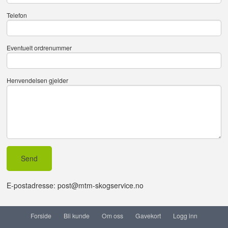
Telefon
Eventuelt ordrenummer
Henvendelsen gjelder
E-postadresse: post@mtm-skogservice.no
Forside
Bli kunde
Om oss
Gavekort
Logg inn