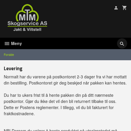
Gå
til
innholdet
Meny
Forside
Levering
Normalt har du varene på postkontoret 2-3 dager fra vi har mottatt
din bestilling. Postkontoret gir deg beskjed når pakken kan hentes.
Du har to ukers frist til å hente pakken din på ditt nærmeste
postkontor. Gjør du ikke det vil den bli returnert tilbake til oss.
Dette er Postens reglementer. I tillegg, vil du bli fakturert for
fraktkostnadene.
NB! Dersom du velger å hente produktet på utsalgsstedet må