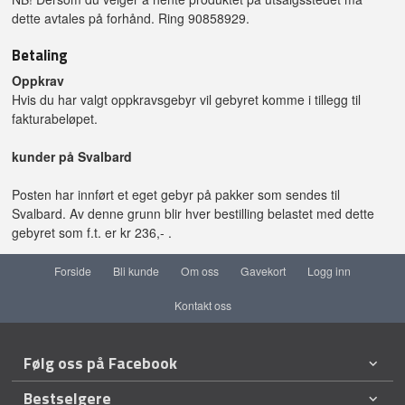
dette avtales på forhånd. Ring 90858929.
Betaling
Oppkrav
Hvis du har valgt oppkravsgebyr vil gebyret komme i tillegg til
fakturabeløpet.
kunder på Svalbard
Posten har innført et eget gebyr på pakker som sendes til
Svalbard. Av denne grunn blir hver bestilling belastet med dette
gebyret som f.t. er kr 236,- .
Forside
Bli kunde
Om oss
Gavekort
Logg inn
Kontakt oss
Følg oss på Facebook
Bestselgere