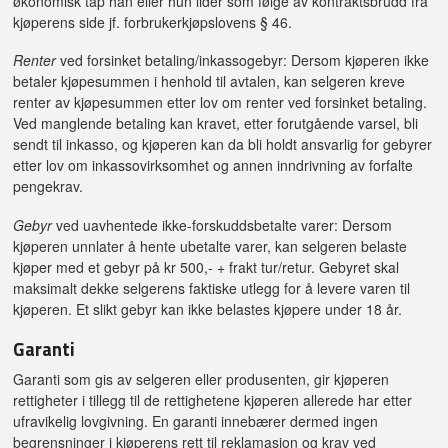
økonomisk tap han eller hun lider som følge av kontraktsbrudd fra
kjøperens side jf. forbrukerkjøpslovens § 46.
Renter
ved forsinket betaling/inkassogebyr: Dersom kjøperen ikke
betaler kjøpesummen i henhold til avtalen, kan selgeren kreve
renter av kjøpesummen etter lov om renter ved forsinket betaling.
Ved manglende betaling kan kravet, etter forutgående varsel, bli
sendt til inkasso, og kjøperen kan da bli holdt ansvarlig for gebyrer
etter lov om inkassovirksomhet og annen inndrivning av forfalte
pengekrav.
Gebyr
ved uavhentede ikke-forskuddsbetalte varer: Dersom
kjøperen unnlater å hente ubetalte varer, kan selgeren belaste
kjøper med et gebyr på kr 500,- + frakt tur/retur. Gebyret skal
maksimalt dekke selgerens faktiske utlegg for å levere varen til
kjøperen. Et slikt gebyr kan ikke belastes kjøpere under 18 år.
Garanti
Garanti som gis av selgeren eller produsenten, gir kjøperen
rettigheter i tillegg til de rettighetene kjøperen allerede har etter
ufravikelig lovgivning. En garanti innebærer dermed ingen
begrensninger i kjøperens rett til reklamasjon og krav ved