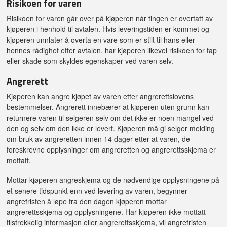
Risikoen for varen
Risikoen for varen går over på kjøperen når tingen er overtatt av
kjøperen i henhold til avtalen. Hvis leveringstiden er kommet og
kjøperen unnlater å overta en vare som er stilt til hans eller
hennes rådighet etter avtalen, har kjøperen likevel risikoen for tap
eller skade som skyldes egenskaper ved varen selv.
Angrerett
Kjøperen kan angre kjøpet av varen etter angrerettslovens
bestemmelser. Angrerett innebærer at kjøperen uten grunn kan
returnere varen til selgeren selv om det ikke er noen mangel ved
den og selv om den ikke er levert. Kjøperen må gi selger melding
om bruk av angreretten innen 14 dager etter at varen, de
foreskrevne opplysninger om angreretten og angrerettsskjema er
mottatt.
Mottar kjøperen angreskjema og de nødvendige opplysningene på
et senere tidspunkt enn ved levering av varen, begynner
angrefristen å løpe fra den dagen kjøperen mottar
angrerettsskjema og opplysningene. Har kjøperen ikke mottatt
tilstrekkelig informasjon eller angrerettsskjema, vil angrefristen