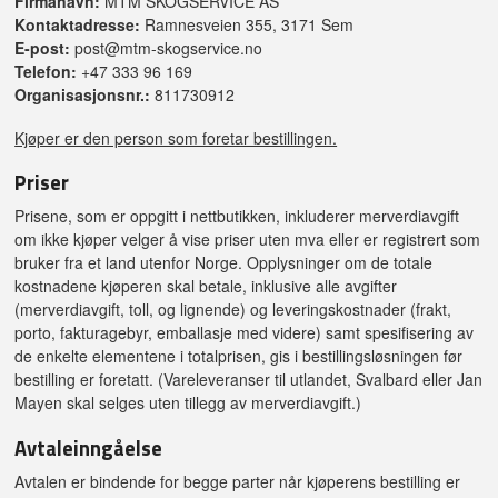
Firmanavn:
MTM SKOGSERVICE AS
Kontaktadresse:
Ramnesveien 355, 3171 Sem
E-post:
post@mtm-skogservice.no
Telefon:
+47 333 96 169
Organisasjonsnr.:
811730912
Kjøper er den person som foretar bestillingen.
Priser
Prisene, som er oppgitt i nettbutikken, inkluderer merverdiavgift
om ikke kjøper velger å vise priser uten mva eller er registrert som
bruker fra et land utenfor Norge. Opplysninger om de totale
kostnadene kjøperen skal betale, inklusive alle avgifter
(merverdiavgift, toll, og lignende) og leveringskostnader (frakt,
porto, fakturagebyr, emballasje med videre) samt spesifisering av
de enkelte elementene i totalprisen, gis i bestillingsløsningen før
bestilling er foretatt. (Vareleveranser til utlandet, Svalbard eller Jan
Mayen skal selges uten tillegg av merverdiavgift.)
Avtaleinngåelse
Avtalen er bindende for begge parter når kjøperens bestilling er