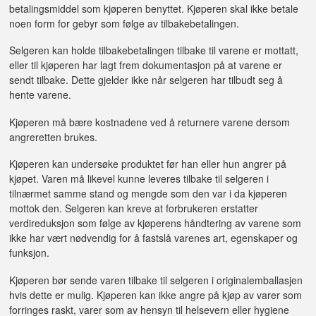
betalingsmiddel som kjøperen benyttet. Kjøperen skal ikke betale
noen form for gebyr som følge av tilbakebetalingen.
Selgeren kan holde tilbakebetalingen tilbake til varene er mottatt,
eller til kjøperen har lagt frem dokumentasjon på at varene er
sendt tilbake. Dette gjelder ikke når selgeren har tilbudt seg å
hente varene.
Kjøperen må bære kostnadene ved å returnere varene dersom
angreretten brukes.
Kjøperen kan undersøke produktet før han eller hun angrer på
kjøpet. Varen må likevel kunne leveres tilbake til selgeren i
tilnærmet samme stand og mengde som den var i da kjøperen
mottok den. Selgeren kan kreve at forbrukeren erstatter
verdireduksjon som følge av kjøperens håndtering av varene som
ikke har vært nødvendig for å fastslå varenes art, egenskaper og
funksjon.
Kjøperen bør sende varen tilbake til selgeren i originalemballasjen
hvis dette er mulig. Kjøperen kan ikke angre på kjøp av varer som
forringes raskt, varer som av hensyn til helsevern eller hygiene