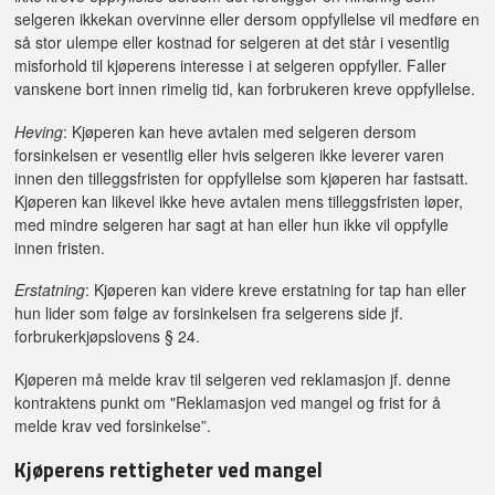
selgeren ikkekan overvinne eller dersom oppfyllelse vil medføre en
så stor ulempe eller kostnad for selgeren at det står i vesentlig
misforhold til kjøperens interesse i at selgeren oppfyller. Faller
vanskene bort innen rimelig tid, kan forbrukeren kreve oppfyllelse.
Heving
: Kjøperen kan heve avtalen med selgeren dersom
forsinkelsen er vesentlig eller hvis selgeren ikke leverer varen
innen den tilleggsfristen for oppfyllelse som kjøperen har fastsatt.
Kjøperen kan likevel ikke heve avtalen mens tilleggsfristen løper,
med mindre selgeren har sagt at han eller hun ikke vil oppfylle
innen fristen.
Erstatning
: Kjøperen kan videre kreve erstatning for tap han eller
hun lider som følge av forsinkelsen fra selgerens side jf.
forbrukerkjøpslovens § 24.
Kjøperen må melde krav til selgeren ved reklamasjon jf. denne
kontraktens punkt om "Reklamasjon ved mangel og frist for å
melde krav ved forsinkelse”.
Kjøperens rettigheter ved mangel