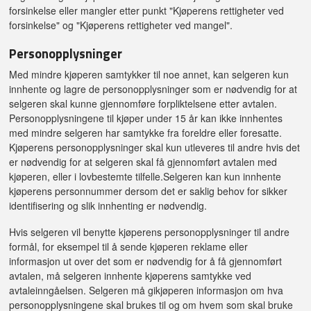
forsinkelse eller mangler etter punkt "Kjøperens rettigheter ved
forsinkelse" og "Kjøperens rettigheter ved mangel".
Personopplysninger
Med mindre kjøperen samtykker til noe annet, kan selgeren kun
innhente og lagre de personopplysninger som er nødvendig for at
selgeren skal kunne gjennomføre forpliktelsene etter avtalen.
Personopplysningene til kjøper under 15 år kan ikke innhentes
med mindre selgeren har samtykke fra foreldre eller foresatte.
Kjøperens personopplysninger skal kun utleveres til andre hvis det
er nødvendig for at selgeren skal få gjennomført avtalen med
kjøperen, eller i lovbestemte tilfelle.Selgeren kan kun innhente
kjøperens personnummer dersom det er saklig behov for sikker
identifisering og slik innhenting er nødvendig.
Hvis selgeren vil benytte kjøperens personopplysninger til andre
formål, for eksempel til å sende kjøperen reklame eller
informasjon ut over det som er nødvendig for å få gjennomført
avtalen, må selgeren innhente kjøperens samtykke ved
avtaleinngåelsen. Selgeren må gikjøperen informasjon om hva
personopplysningene skal brukes til og om hvem som skal bruke