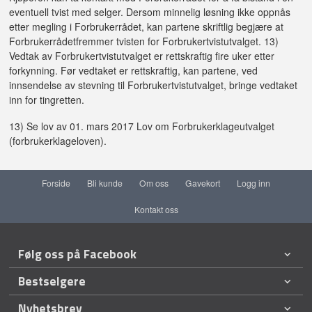
eventuell tvist med selger. Dersom minnelig løsning ikke oppnås
etter megling i Forbrukerrådet, kan partene skriftlig begjære at
Forbrukerrådetfremmer tvisten for Forbrukertvistutvalget. 13)
Vedtak av Forbrukertvistutvalget er rettskraftig fire uker etter
forkynning. Før vedtaket er rettskraftig, kan partene, ved
innsendelse av stevning til Forbrukertvistutvalget, bringe vedtaket
inn for tingretten.
13) Se lov av 01. mars 2017 Lov om Forbrukerklageutvalget
(forbrukerklageloven).
Forside
Bli kunde
Om oss
Gavekort
Logg inn
Kontakt oss
Følg oss på Facebook
Bestselgere
Nyhetsbrev