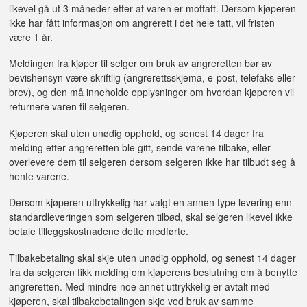
likevel gå ut 3 måneder etter at varen er mottatt. Dersom kjøperen
ikke har fått informasjon om angrerett i det hele tatt, vil fristen
være 1 år.
Meldingen fra kjøper til selger om bruk av angreretten bør av
bevishensyn være skriftlig (angrerettsskjema, e-post, telefaks eller
brev), og den må inneholde opplysninger om hvordan kjøperen vil
returnere varen til selgeren.
Kjøperen skal uten unødig opphold, og senest 14 dager fra
melding etter angreretten ble gitt, sende varene tilbake, eller
overlevere dem til selgeren dersom selgeren ikke har tilbudt seg å
hente varene.
Dersom kjøperen uttrykkelig har valgt en annen type levering enn
standardleveringen som selgeren tilbød, skal selgeren likevel ikke
betale tilleggskostnadene dette medførte.
Tilbakebetaling skal skje uten unødig opphold, og senest 14 dager
fra da selgeren fikk melding om kjøperens beslutning om å benytte
angreretten. Med mindre noe annet uttrykkelig er avtalt med
kjøperen, skal tilbakebetalingen skje ved bruk av samme