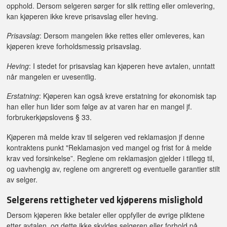
opphold. Dersom selgeren sørger for slik retting eller omlevering,
kan kjøperen ikke kreve prisavslag eller heving.
Prisavslag
: Dersom mangelen ikke rettes eller omleveres, kan
kjøperen kreve forholdsmessig prisavslag.
Heving
: I stedet for prisavslag kan kjøperen heve avtalen, unntatt
når mangelen er uvesentlig.
Erstatning
: Kjøperen kan også kreve erstatning for økonomisk tap
han eller hun lider som følge av at varen har en mangel jf.
forbrukerkjøpslovens § 33.
Kjøperen må melde krav til selgeren ved reklamasjon jf denne
kontraktens punkt "Reklamasjon ved mangel og frist for å melde
krav ved forsinkelse”. Reglene om reklamasjon gjelder i tillegg til,
og uavhengig av, reglene om angrerett og eventuelle garantier stilt
av selger.
Selgerens rettigheter ved kjøperens mislighold
Dersom kjøperen ikke betaler eller oppfyller de øvrige pliktene
etter avtalen, og dette ikke skyldes selgeren eller forhold på