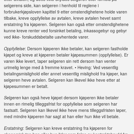
selgerens side, kan selgeren i henhold til reglene i
forbrukerkjøpsloven kapittel 9 etter omstendighetene holde varen
tilbake, kreve oppfyllelse av avtalen, kreve avtalen hevet samt
erstatning fra kjøperen. Selgeren kan også etter omstendighetene
kunne kreve renter ved forsinket betaling, inkassogebyr og gebyr
ved ikke- forskuddsbetalte uavhentede varer.
Oppfyllelse
: Dersom kjøperen ikke betaler, kan selgeren fastholde
kjøpet og kreve at kjøperen betaler kjøpesummen (oppfyllelse). Er
varen ikke levert, taper selgeren sin rett dersom han venter
urimelig lenge med å fremme kravet. • Heving: Ved vesentlig
betalingsmislighold eller annet vesentlig mislighold fra kjøper, kan
selgeren heve avtalen. Selgeren kan likevel ikke heve etter at
kjøpesummen er betalt.
Selgeren
kan også heve kjøpet dersom kjøperen ikke betaler
innen en rimelig tilleggsfrist for oppfyllelse som selgeren har
fastsatt. Selgeren kan likevel ikke heve mens tilleggsfristen løper,
med mindre kjøperen har sagt at han eller hun ikke vil betale.
Erstatning
: Selgeren kan kreve erstatning fra kjøperen for