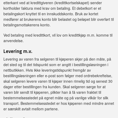
etterkant ved at kredittgiveren (kredittkortselskapet) sender
kortholder faktura med krav om betaling. Et debetkort er et
betalingskort knyttet til en innskuddskonto. Bruk av kortet
medfører at brukerens konto blir belastet og beløpet blir overført til
betalingsmottakerens konto.
Ved betaling med kredittkort, vil lov om kredittkjøp m.m. komme til
anvendelse.
Levering m.v.
Levering av varen fra selgeren til kjøperen skjer på den måte, på
det sted og til det tidspunkt som er angitt i bestillingsløsningen i
nettbutikken. Hvis ikke leveringstidspunkt fremgår av
bestillingsløsningen eller e-post som følger med ordrebekreftelse,
skal selgeren levere varen til kjøper innen rimelig tid og senest 30
dager etter bestillingen fra kunden. Skal selgeren sørge for at
varen blir sendt til kjøperen, plikter han å få varen fraktet til
bestemmelsesstedet på egnet måte og på vanlige vilkår for slik
transport. Bestemmelsesstedet er hos kjøperen med mindre annet
er særskilt avtalt mellom partene.