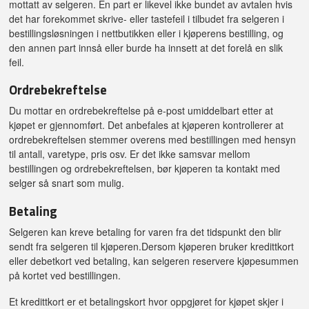
mottatt av selgeren. En part er likevel ikke bundet av avtalen hvis
det har forekommet skrive- eller tastefeil i tilbudet fra selgeren i
bestillingsløsningen i nettbutikken eller i kjøperens bestilling, og
den annen part innså eller burde ha innsett at det forelå en slik
feil.
Ordrebekreftelse
Du mottar en ordrebekreftelse på e-post umiddelbart etter at
kjøpet er gjennomført. Det anbefales at kjøperen kontrollerer at
ordrebekreftelsen stemmer overens med bestillingen med hensyn
til antall, varetype, pris osv. Er det ikke samsvar mellom
bestillingen og ordrebekreftelsen, bør kjøperen ta kontakt med
selger så snart som mulig.
Betaling
Selgeren kan kreve betaling for varen fra det tidspunkt den blir
sendt fra selgeren til kjøperen.Dersom kjøperen bruker kredittkort
eller debetkort ved betaling, kan selgeren reservere kjøpesummen
på kortet ved bestillingen.
Et kredittkort er et betalingskort hvor oppgjøret for kjøpet skjer i