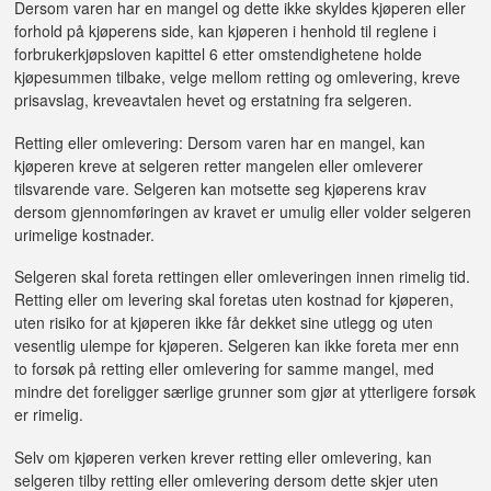
Dersom varen har en mangel og dette ikke skyldes kjøperen eller
forhold på kjøperens side, kan kjøperen i henhold til reglene i
forbrukerkjøpsloven kapittel 6 etter omstendighetene holde
kjøpesummen tilbake, velge mellom retting og omlevering, kreve
prisavslag, kreveavtalen hevet og erstatning fra selgeren.
Retting eller omlevering: Dersom varen har en mangel, kan
kjøperen kreve at selgeren retter mangelen eller omleverer
tilsvarende vare. Selgeren kan motsette seg kjøperens krav
dersom gjennomføringen av kravet er umulig eller volder selgeren
urimelige kostnader.
Selgeren skal foreta rettingen eller omleveringen innen rimelig tid.
Retting eller om levering skal foretas uten kostnad for kjøperen,
uten risiko for at kjøperen ikke får dekket sine utlegg og uten
vesentlig ulempe for kjøperen. Selgeren kan ikke foreta mer enn
to forsøk på retting eller omlevering for samme mangel, med
mindre det foreligger særlige grunner som gjør at ytterligere forsøk
er rimelig.
Selv om kjøperen verken krever retting eller omlevering, kan
selgeren tilby retting eller omlevering dersom dette skjer uten