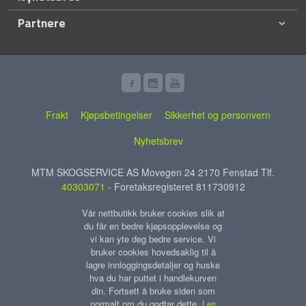
Partnere
Frakt
Kjøpsbetingelser
Sikkerhet og personvern
Nyhetsbrev
MTM SKOGSERVICE AS Movegen 24 2170 Fenstad Tlf.
40303071
- Foretaksregisteret 811730912
Vår nettbutikk bruker cookies slik at
du får en bedre kjøpsopplevelse og
vi kan yte deg bedre service. Vi
bruker cookies hovedsaklig til å
lagre innloggingsdetaljer og huske
hva du har puttet i handlekurven
din. Fortsett å bruke siden som
normalt om du godtar dette.
Les