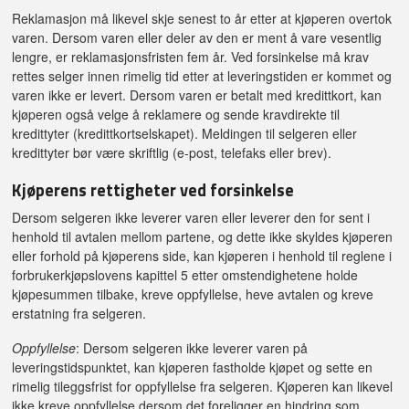
Reklamasjon må likevel skje senest to år etter at kjøperen overtok
varen. Dersom varen eller deler av den er ment å vare vesentlig
lengre, er reklamasjonsfristen fem år. Ved forsinkelse må krav
rettes selger innen rimelig tid etter at leveringstiden er kommet og
varen ikke er levert. Dersom varen er betalt med kredittkort, kan
kjøperen også velge å reklamere og sende kravdirekte til
kredittyter (kredittkortselskapet). Meldingen til selgeren eller
kredittyter bør være skriftlig (e-post, telefaks eller brev).
Kjøperens rettigheter ved forsinkelse
Dersom selgeren ikke leverer varen eller leverer den for sent i
henhold til avtalen mellom partene, og dette ikke skyldes kjøperen
eller forhold på kjøperens side, kan kjøperen i henhold til reglene i
forbrukerkjøpslovens kapittel 5 etter omstendighetene holde
kjøpesummen tilbake, kreve oppfyllelse, heve avtalen og kreve
erstatning fra selgeren.
Oppfyllelse
: Dersom selgeren ikke leverer varen på
leveringstidspunktet, kan kjøperen fastholde kjøpet og sette en
rimelig tileggsfrist for oppfyllelse fra selgeren. Kjøperen kan likevel
ikke kreve oppfyllelse dersom det foreligger en hindring som