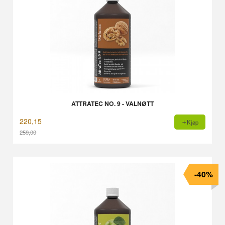
ATTRATEC NO. 9 - VALNØTT
220,15
Kjøp
259,00
Rabatt
-40%