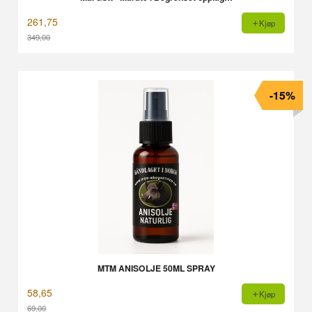
261,75
Kjøp
349,00
Rabatt
-15%
MTM ANISOLJE 50ML SPRAY
58,65
Kjøp
69,00