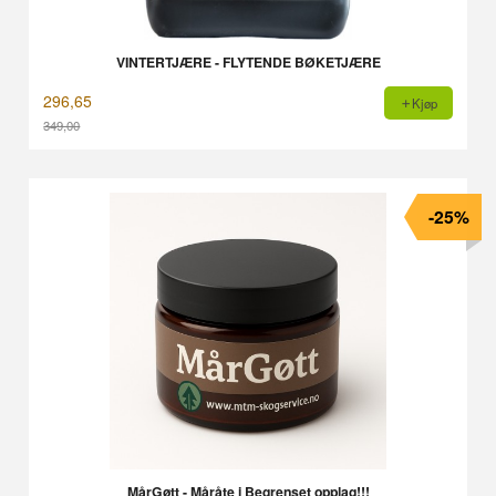
VINTERTJÆRE - FLYTENDE BØKETJÆRE
296,65
Kjøp
349,00
Rabatt
-25%
MårGøtt - Måråte i Begrenset opplag!!!