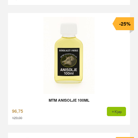
Rabatt
-25%
MTM ANISOLJE 100ML
96,75
Kjøp
129,00
Rabatt