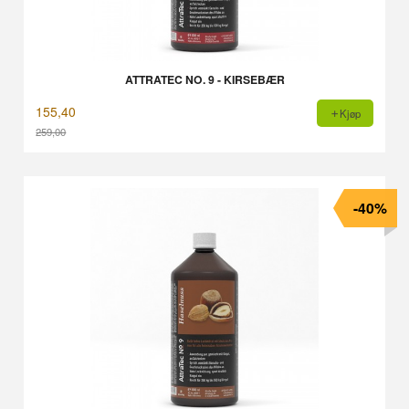
ATTRATEC NO. 9 - KIRSEBÆR
155,40
Kjøp
259,00
Rabatt
-40%