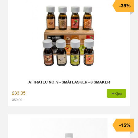
-35%
ATTRATEC NO. 9 - SMÅFLASKER - 8 SMAKER
233,35
Kjøp
359,00
Rabatt
-15%