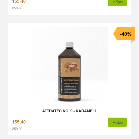
155,40
Kjøp
259,00
Rabatt
-40%
ATTRATEC NO. 9 - KARAMELL
155,40
Kjøp
259,00
Rabatt