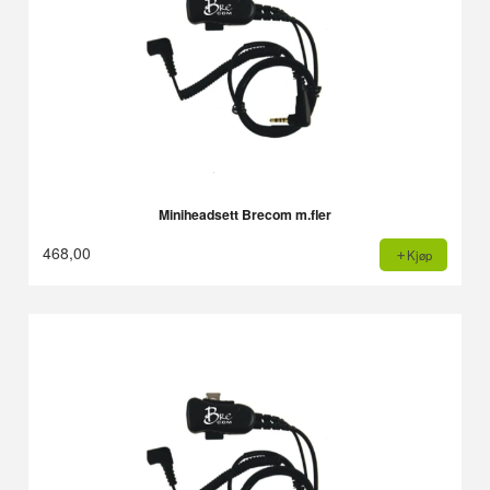
Miniheadsett Brecom m.fler
468,00
Kjøp