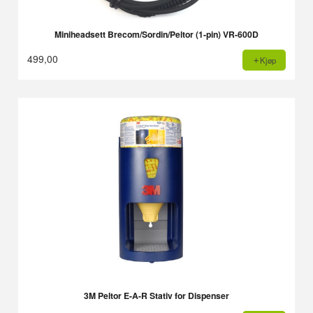
Miniheadsett Brecom/Sordin/Peltor (1-pin) VR-600D
499,00
Kjøp
3M Peltor E-A-R Stativ for Dispenser