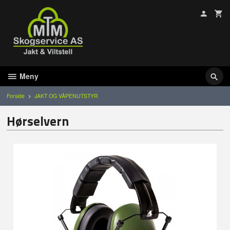
Gå
til
innholdet
Meny
Forside
JAKT OG VÅPENUTSTYR
Hørselvern