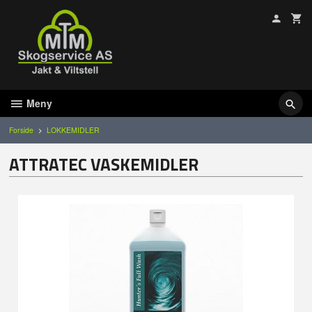
Gå
til
innholdet
Meny
Forside
LOKKEMIDLER
ATTRATEC VASKEMIDLER