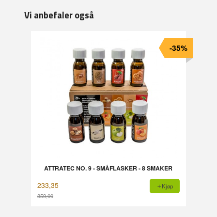
Vi anbefaler også
-35%
ATTRATEC NO. 9 - SMÅFLASKER - 8 SMAKER
233,35
Kjøp
359,00
Rabatt