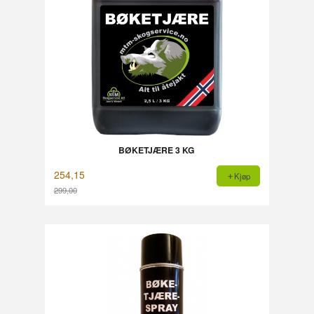
BØKETJÆRE 3 KG
254,15
Kjøp
299,00
Rabatt