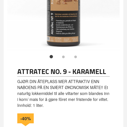
FL
ATTRATEC NO. 9 - KARAMELL
GJØR DIN ÅTEPLASS MER ATTRAKTIV ENN
NABOENS PÅ EN SVÆRT ØKONOMISK MÅTE!! Et
naturlig lokkemiddel til alle viltarter som blandes inn
i korn/ mais for å gjøre fôret mer fristende for viltet.
Innhold: 1 liter.
-40%