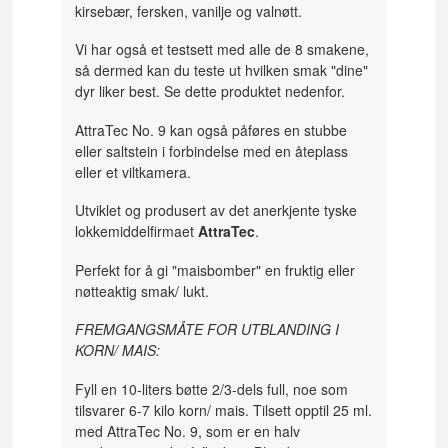
kirsebær, fersken, vanilje og valnøtt.
Vi har også et testsett med alle de 8 smakene,
så dermed kan du teste ut hvilken smak "dine"
dyr liker best. Se dette produktet nedenfor.
AttraTec No. 9 kan også påføres en stubbe
eller saltstein i forbindelse med en åteplass
eller et viltkamera.
Utviklet og produsert av det anerkjente tyske
lokkemiddelfirmaet
AttraTec
.
Perfekt for å gi "maisbomber" en fruktig eller
nøtteaktig smak/ lukt.
FREMGANGSMÅTE FOR UTBLANDING I
KORN/ MAIS:
Fyll en 10-liters bøtte 2/3-dels full, noe som
tilsvarer 6-7 kilo korn/ mais. Tilsett opptil 25 ml.
med AttraTec No. 9, som er en halv