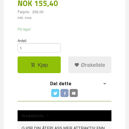
NOK
155,40
Førpris:
259,00
Rabatt
inkl. mva.
På lager
Antall
Kjøp
Ønskeliste
Del dette
Produktinfo
GJØR DIN ÅTEPLASS MER ATTRAKTIV ENN