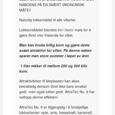
NABOENS PÅ EN SVÆRT ØKONOMISK
MÅTE!!
Naturlig lokkemiddel til alle viltarter.
Lokkemiddelet blandes inn i korn/ mais for å
gjøre fôret mer fristende for viltet.
Man kan bruke billig korn og gjøre dette
svært attraktivt for viltet. På denne måten
sparer man store summer i løpet av året.
1 liter rekker til mellom 250 og 500 kilo
korn.
Attraktiviteten til åteplassen kan økes
betraktelig dersom fôret ikke bare smaker
godt, men også lukter godt. AttraTec No. 9 har
nettopp denne effekten!
AttraTec No. 9 er tilgjengelig i 8 forskjellige
luktvarianter: eple, anis, hasselnøtt, karamell,