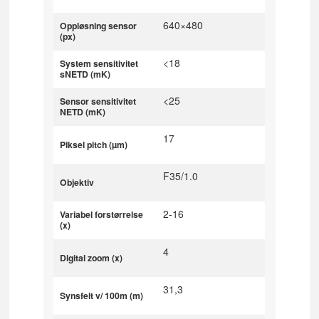
640×480
Oppløsning sensor
(px)
<18
System sensitivitet
sNETD (mK)
<25
Sensor sensitivitet
NETD (mK)
17
Piksel pitch (µm)
F35/1.0
Objektiv
2-16
Variabel forstørrelse
(x)
4
Digital zoom (x)
31,3
Synsfelt v/ 100m (m)