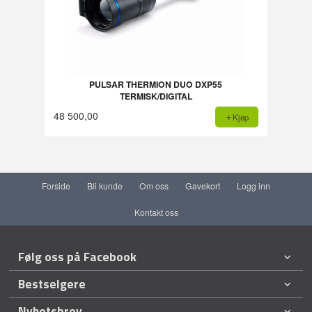
PULSAR THERMION DUO DXP55
TERMISK/DIGITAL
48 500,00
Kjøp
Forside
Bli kunde
Om oss
Gavekort
Logg inn
Kontakt oss
Følg oss på Facebook
Bestselgere
Nyhetsbrev