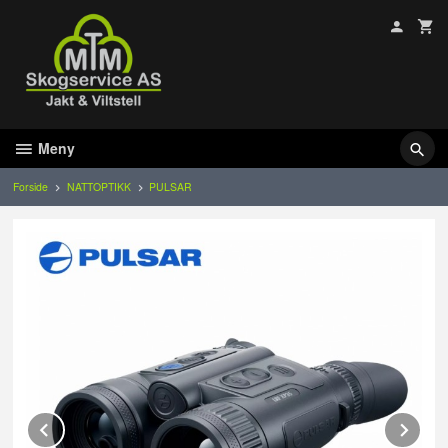
Gå
til
innholdet
Meny
Forside
NATTOPTIKK
PULSAR
Prev
Ne