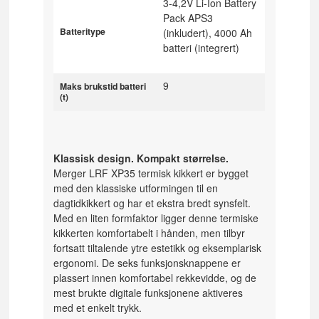
3-4,2V Li-Ion Battery
Pack APS3
Batteritype
(inkludert), 4000 Ah
batteri (integrert)
9
Maks brukstid batteri
(t)
Klassisk design. Kompakt størrelse.
Merger LRF XP35 termisk kikkert er bygget
med den klassiske utformingen til en
dagtidkikkert og har et ekstra bredt synsfelt.
Med en liten formfaktor ligger denne termiske
kikkerten komfortabelt i hånden, men tilbyr
fortsatt tiltalende ytre estetikk og eksemplarisk
ergonomi. De seks funksjonsknappene er
plassert innen komfortabel rekkevidde, og de
mest brukte digitale funksjonene aktiveres
med et enkelt trykk.