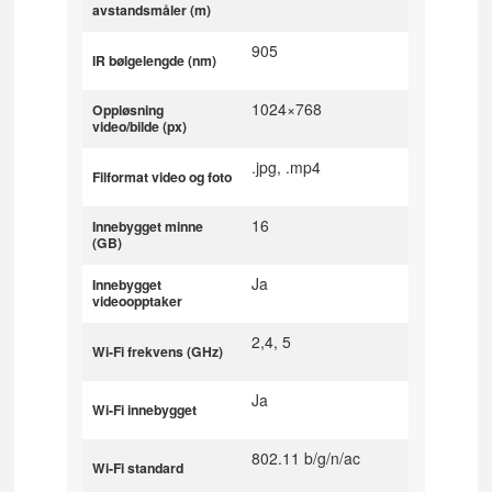
avstandsmåler (m)
905
IR bølgelengde (nm)
1024×768
Oppløsning
video/bilde (px)
.jpg, .mp4
Filformat video og foto
16
Innebygget minne
(GB)
Ja
Innebygget
videoopptaker
2,4, 5
Wi-Fi frekvens (GHz)
Ja
Wi-Fi innebygget
802.11 b/g/n/ac
Wi-Fi standard