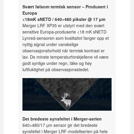
Svært følsom termisk sensor – Produsert i
Europa
<18mK sNETD / 640×480 piksler @ 17 µm
Merger LRF XP35 er utstyrt med den svært
sensitive Europa-produserte <18 mK sNETD
Lynred-sensoren som kvalitativt fanger opp et
nyttig signal under vanskelige
observasjonsforhold når termisk kontrast er
lav. De minste temperaturforskjellene vil være
godt synlige under regn, tåke og høy
luftfuktighet på observasjonsstedet.
Det bredeste synsfeltet i Merger-serien
640×480/17 µm sensor gir det bredeste
synsfeltet i Merger LRF-modellserien på hele