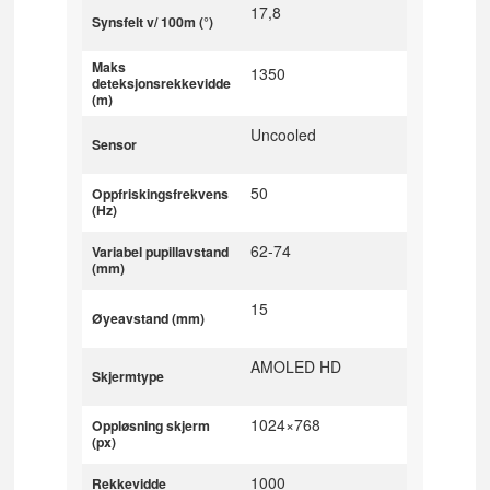
17,8
Synsfelt v/ 100m (°)
Maks
1350
deteksjonsrekkevidde
(m)
Uncooled
Sensor
50
Oppfriskingsfrekvens
(Hz)
62-74
Variabel pupillavstand
(mm)
15
Øyeavstand (mm)
AMOLED HD
Skjermtype
1024×768
Oppløsning skjerm
(px)
1000
Rekkevidde