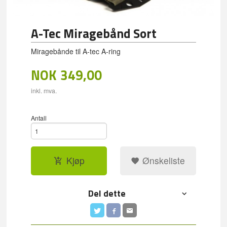
A-Tec Miragebånd Sort
Miragebånde til A-tec A-ring
NOK
349,00
inkl. mva.
Antall
Kjøp
Ønskeliste
Del dette