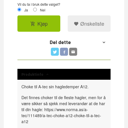
Vil du ta i bruk dette valget?
Ja
Nei
Kjøp
Ønskeliste
Del dette
Produktinfo
Choke til A-tec sin hagledemper A12.
Det finnes choker til de fleste hagler, men for å
være sikker så sjekk med leverandør at de har
til din hagle: https://www.norma.as/a-
tec/111489/a-tec-choke-a12-choke-til-a-tec-
a12