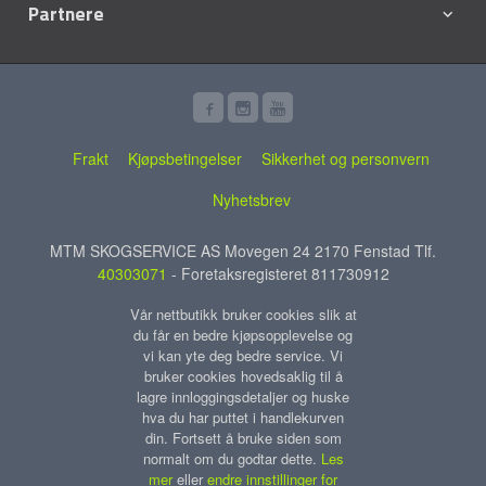
Partnere
Frakt
Kjøpsbetingelser
Sikkerhet og personvern
Nyhetsbrev
MTM SKOGSERVICE AS Movegen 24 2170 Fenstad Tlf.
40303071
- Foretaksregisteret 811730912
Vår nettbutikk bruker cookies slik at
du får en bedre kjøpsopplevelse og
vi kan yte deg bedre service. Vi
bruker cookies hovedsaklig til å
lagre innloggingsdetaljer og huske
hva du har puttet i handlekurven
din. Fortsett å bruke siden som
normalt om du godtar dette.
Les
mer
eller
endre innstillinger for