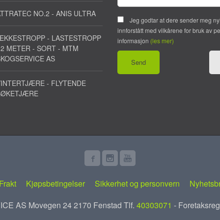
TTRATEC NO.2 - ANIS ULTRA
Jeg godtar at dere sender meg ny
innforstått med vilkårene for bruk av p
JEKKESTROPP - LASTESTROPP
informasjon
(les mer)
 2 METER - SORT - MTM
SKOGSERVICE AS
INTERTJÆRE - FLYTENDE
BØKETJÆRE
Frakt
Kjøpsbetingelser
Sikkerhet og personvern
Nyhetsb
E AS Movegen 24 2170 Fenstad Tlf.
40303071
- Foretaksreg