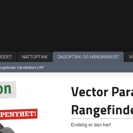
UDDET
NATTOPTIKK
DAGOPTIKK OG HÅNDKIKKERT
V
ngefinder Håndkikkert LRF
Vector Pa
Rangefind
Endelig er den her!