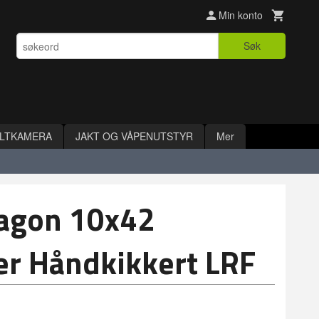
Min konto
Søk
ILTKAMERA
JAKT OG VÅPENUTSTYR
Mer
ragon 10x42
er Håndkikkert LRF