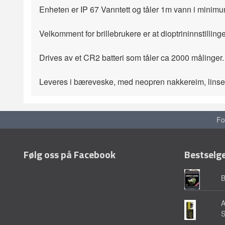
Enheten er IP 67 Vanntett og tåler 1m vann i minimu
Velkomment for brillebrukere er at dioptrininnstilli
Drives av et CR2 batteri som tåler ca 2000 målinger.
Leveres i bæreveske, med neopren nakkereim, linseb
Fo
Følg oss på Facebook
Bestselg
A