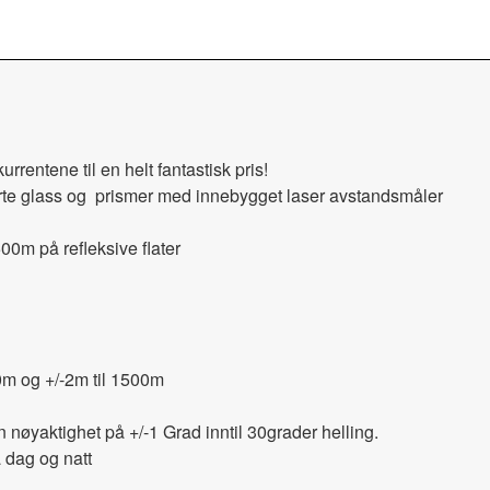
urrentene til en helt fantastisk pris!
e glass og prismer med innebygget laser avstandsmåler
0m på refleksive flater
0m og +/-2m til 1500m
nøyaktighet på +/-1 Grad inntil 30grader helling.
 dag og natt