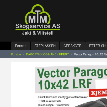
Gå
Lukk
til
innholdet
Produkter
Forside
ÅTEPLASSEN
CERAKOTE
ETTER SK
Forside
DAGOPTIKK OG HÅNDKIKKERT
Vector Paragon 10x42 Ra