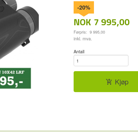
-20%
NOK
7 995,00
Førpris:
9 995,00
Rabatt
inkl. mva.
Antall
Kjøp