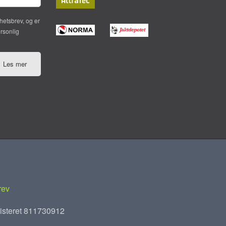
hetsbrev, og er
ersonlig
Les mer
rev
isteret 811730912