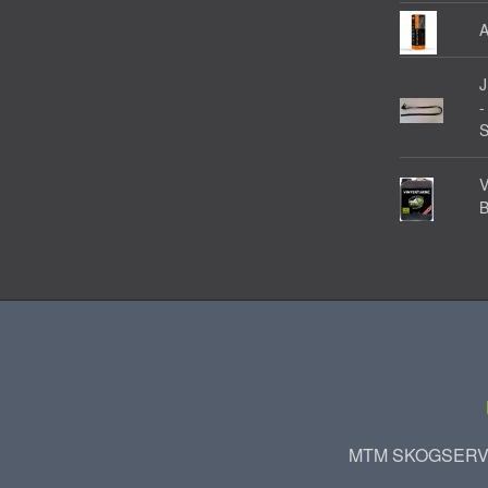
A
-
V
MTM SKOGSERVIC