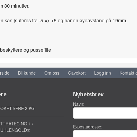
m 30 minutter.
ngen kan jsuteres fra -5 => +5 og har en øyeavstand på 19mm.
eskyttere og pussefille
rside
Bli kunde
Om oss
Gavekort
Logg inn
Kontakt 
ere
Nyhetsbrev
Navn:
BØKETJÆRE 3 KG
TTRATEC NO.1 /
E-postadresse:
SUHLENGOLD®