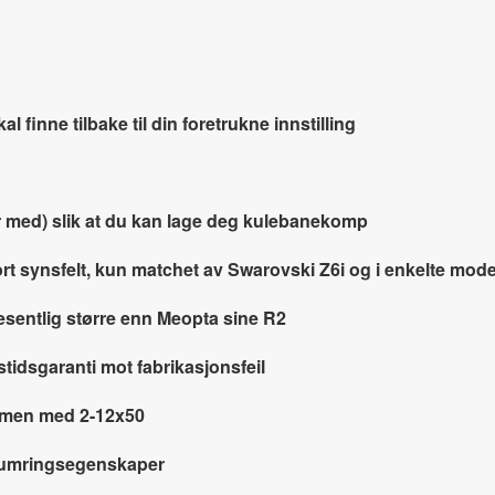
al finne tilbake til din foretrukne innstilling
er med) slik at du kan lage deg kulebanekomp
t synsfelt, kun matchet av Swarovski Z6i og i enkelte mod
esentlig større enn Meopta sine R2
stidsgaranti mot fabrikasjonsfeil
sammen med 2-12x50
kumringsegenskaper