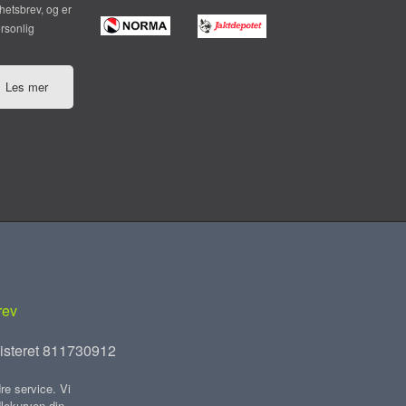
hetsbrev, og er
ersonlig
Les mer
rev
isteret 811730912
re service. Vi
dlekurven din.