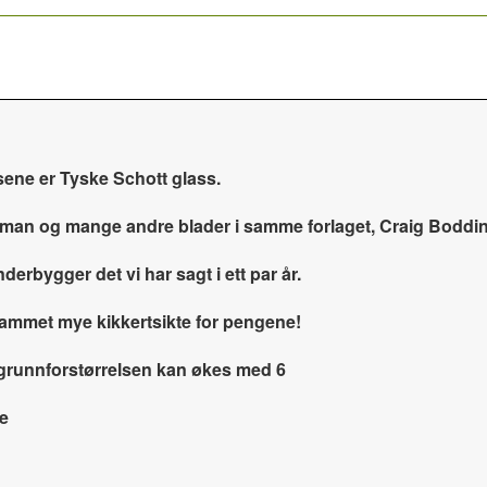
nsene er Tyske Schott glass.
eman og mange andre blader i samme forlaget, Craig Bodding
gger det vi har sagt i ett par år.
rskammet mye kikkertsikte for pengene!
 grunnforstørrelsen kan økes med 6
ne