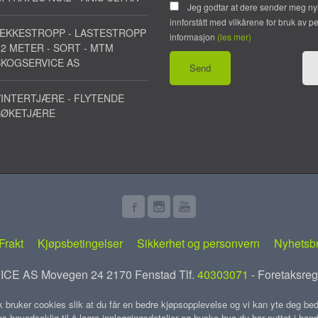
Jeg godtar at dere sender meg ny
innforstått med vilkårene for bruk av p
JEKKESTROPP - LASTESTROPP
informasjon
(les mer)
 2 METER - SORT - MTM
SKOGSERVICE AS
INTERTJÆRE - FLYTENDE
BØKETJÆRE
Frakt
Kjøpsbetingelser
Sikkerhet og personvern
Nyhetsb
E AS Movegen 24 2170 Fenstad Tlf.
40303071
- Foretaksreg
k bruker cookies slik at du får en bedre kjøpsopplevelse og vi kan yte deg bed
s hovedsaklig til å lagre innloggingsdetaljer og huske hva du har puttet i han