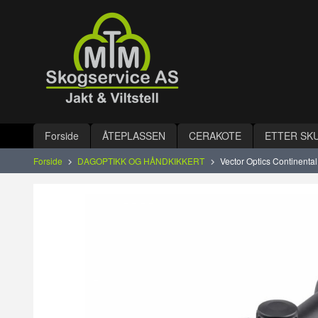
Gå
Lukk
til
innholdet
Produkter
Forside
ÅTEPLASSEN
CERAKOTE
ETTER SK
Forside
DAGOPTIKK OG HÅNDKIKKERT
Vector Optics Continenta