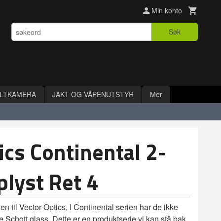
Min konto
Søk
ILTKAMERA
JAKT OG VÅPENUTSTYR
Mer
ics Continental 2-
lyst Ret 4
en til Vector Optics, I Continental serien har de ikke
e Schott glass. Dette er en produktserie vi kan stå bak