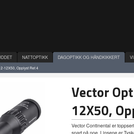
UDDET
NATTOPTIKK
DAGOPTIKK OG HÅNDKIKKERT
V
l 2-12X50, Opplyst Ret 4
Vector Opt
12X50, Opp
Vector Continental er toppseri
spart på noe. Linsene er Tysk