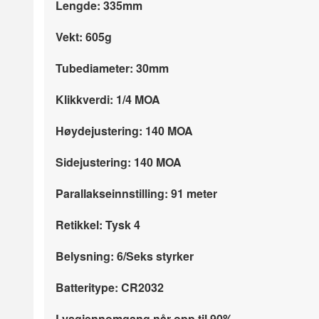
Lengde: 335mm
Vekt: 605g
Tubediameter: 30mm
Klikkverdi: 1/4 MOA
Høydejustering: 140 MOA
Sidejustering: 140 MOA
Parallakseinnstilling: 91 meter
Retikkel: Tysk 4
Belysning: 6/Seks styrker
Batteritype: CR2032
Lysgjennomgang når opp til 90%