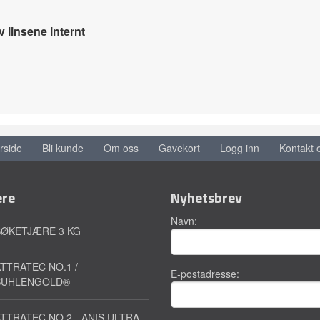
v linsene internt
rside
Bli kunde
Om oss
Gavekort
Logg inn
Kontakt 
ere
Nyhetsbrev
Navn:
BØKETJÆRE 3 KG
TTRATEC NO.1 /
E-postadresse:
SUHLENGOLD®
TTRATEC NO.2 - ANIS ULTRA