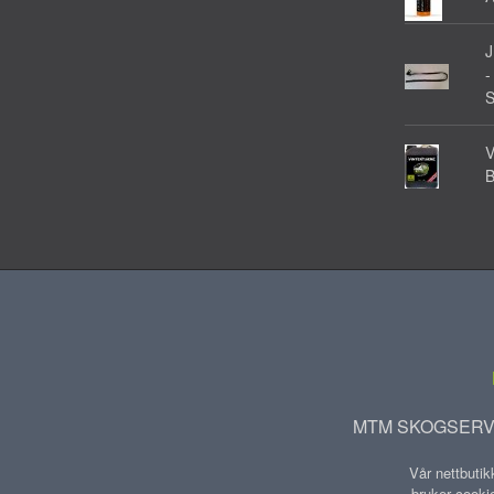
-
V
MTM SKOGSERVIC
Vår nettbutik
bruker cookie