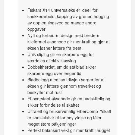
Fiskars X14 universaløks er ideell for
snekkerarbeid, kapping av grener, hugging
av opptenningsved og mange andre
oppgaver
Nytt og forbedret design med bredere,
kileformet øksehode gir mer kraft og gjør at
øksen løsner lettere fra treet.
Unik sliping gir en skarpere egg for
særdeles effektiv kløyving
Dobbeltherdet, smidd stålblad sikrer
skarpere egg over lenger tid
Bladbelegg med lav friksjon sørger for at
øksen glir lettere gjennom treverket og
beskytter mot rust
Et overstøpt øksehode gir en uadskillelig og
sikker forbindelse til skaftet
Ultralett og brukervennlig FiberComp™skaft
er spesialutviklet for høy ytelse og tåler
meget store påkjenninger
Perfekt balansert vekt gir mer kraft i hugget