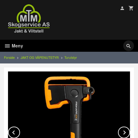
Gå
til
innholdet
Meny
Forside
JAKT OG VÅPENUTSTYR
Turutstyr
Prev
Ne