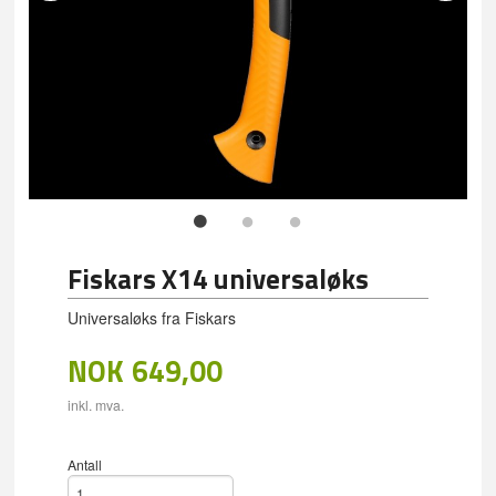
Fiskars X14 universaløks
Universaløks fra Fiskars
NOK
649,00
inkl. mva.
Antall