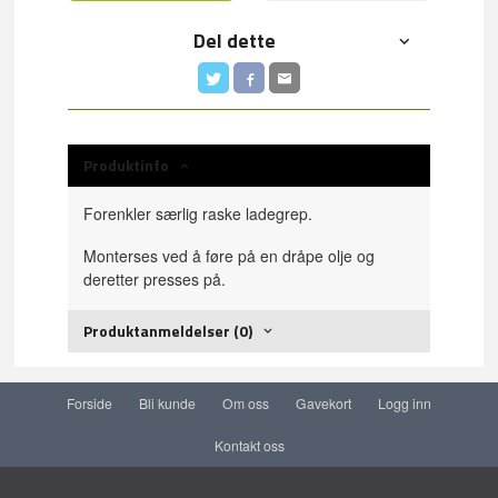
Del dette
Produktinfo
Forenkler særlig raske ladegrep.
Monterses ved å føre på en dråpe olje og
deretter presses på.
Produktanmeldelser (0)
Forside
Bli kunde
Om oss
Gavekort
Logg inn
Kontakt oss