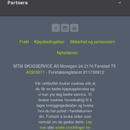
Partnere
Frakt
Kjøpsbetingelser
Sikkerhet og personvern
Nyhetsbrev
MTM SKOGSERVICE AS Movegen 24 2170 Fenstad Tlf.
40303071
- Foretaksregisteret 811730912
Vår nettbutikk bruker cookies slik at
du får en bedre kjøpsopplevelse og
vi kan yte deg bedre service. Vi
bruker cookies hovedsaklig til å
lagre innloggingsdetaljer og huske
hva du har puttet i handlekurven
din. Fortsett å bruke siden som
normalt om du godtar dette.
Les
mer
eller
endre innstillinger for