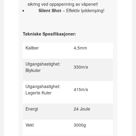
sikring ved oppspenning av våpenet!
Silent Shot
– Effektiv lyddemping!
Tekniske Spesifikasjoner:
Kaliber
4,5mm
Utgangshastighet:
330m/s
Blykuler
Utgangshastighet:
415m/s
Legerte Kuler
Energi
24 Joule
Vekt
3000g