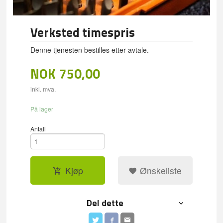
Verksted timespris
Denne tjenesten bestilles etter avtale.
NOK
750,00
inkl. mva.
På lager
Antall
Kjøp
Ønskeliste
Del dette