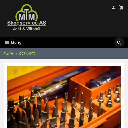
Gå
til
innholdet
Meny
Forside
CERAKOTE