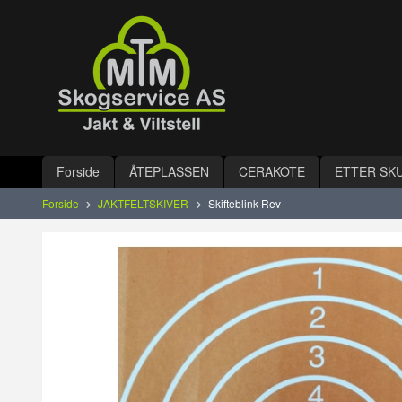
Gå
Lukk
til
innholdet
Produkter
Forside
ÅTEPLASSEN
CERAKOTE
ETTER SK
Forside
JAKTFELTSKIVER
Skifteblink Rev