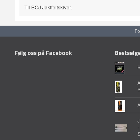
Til BOJ Jaktfeltskiver.
Fo
Følg oss på Facebook
Bestselg
A
A
-