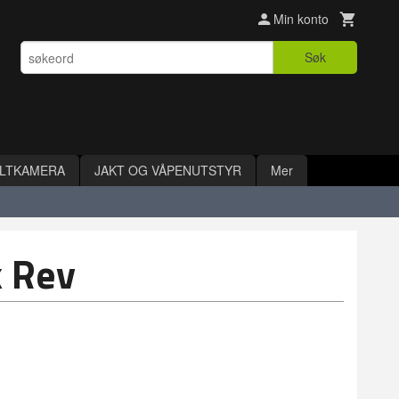
Min konto
Søk
ILTKAMERA
JAKT OG VÅPENUTSTYR
Mer
k Rev