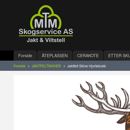
Gå
Lukk
til
innholdet
Produkter
Forside
ÅTEPLASSEN
CERAKOTE
ETTER SK
Forside
JAKTFELTSKIVER
Jaktfelt Skive Hjortebukk