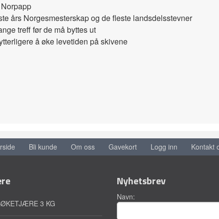
d Norpapp
 siste års Norgesmesterskap og de fleste landsdelsstevner
nge treff før de må byttes ut
r ytterligere å øke levetiden på skivene
rside
Bli kunde
Om oss
Gavekort
Logg inn
Kontakt 
ere
Nyhetsbrev
Navn:
BØKETJÆRE 3 KG