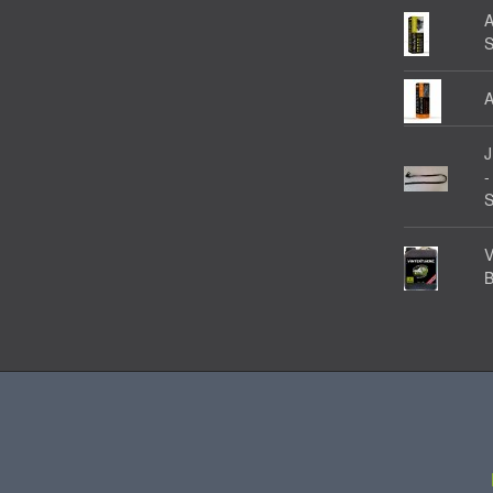
A
A
-
V