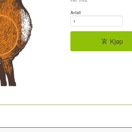
inkl. mva.
Antall
Kjøp