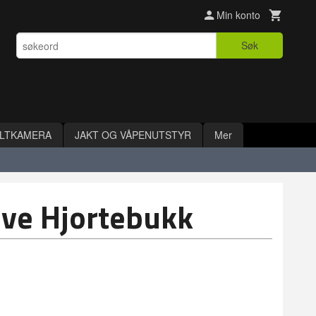
Min konto
Søk
ILTKAMERA
JAKT OG VÅPENUTSTYR
Mer
kive Hjortebukk