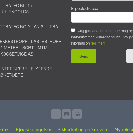
TTRATEC NO.1 /
E-postadresse:
SUHLENGOLD®
TTRATEC NO.2 - ANIS ULTRA
Jeg godtar at dere sender meg ny
innforstått med vilkårene for bruk av p
JEKKESTROPP - LASTESTROPP
informasjon
(les mer)
 2 METER - SORT - MTM
SKOGSERVICE AS
INTERTJÆRE - FLYTENDE
BØKETJÆRE
Frakt
Kjøpsbetingelser
Sikkerhet og personvern
Nyhetsb