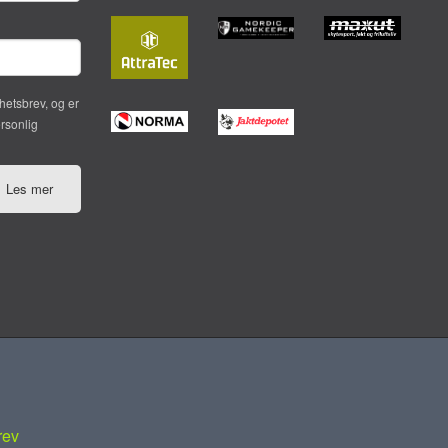
hetsbrev, og er
ersonlig
Les mer
rev